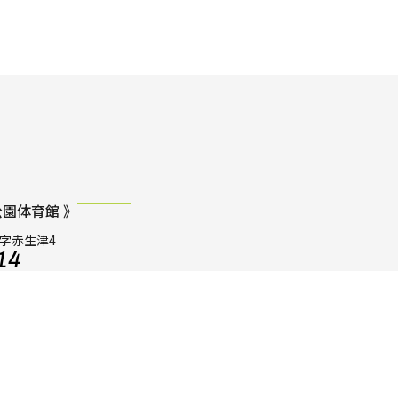
園体育館 》
田字赤生津4
14