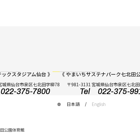
テックスタジアム仙台 》
《 やまいちサステナパーク七北田公
31 宮城県仙台市泉区七北田字柳78
〒981-3131 宮城県仙台市泉区七北
022-375-7800
Tel 022-375-99
日本語
English
田公園体育館