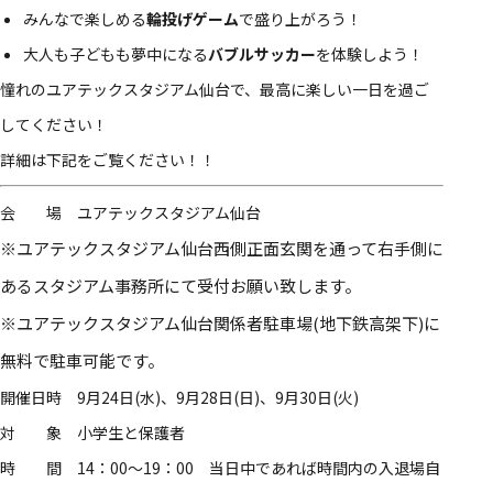
みんなで楽しめる
輪投げゲーム
で盛り上がろう！
大人も子どもも夢中になる
バブルサッカー
を体験しよう！
憧れのユアテックスタジアム仙台で、最高に楽しい一日を過ご
してください！
詳細は下記をご覧ください！！
会 場 ユアテックスタジアム仙台
※ユアテックスタジアム仙台西側正面玄関を通って右手側に
あるスタジアム事務所にて受付お願い致します。
※ユアテックスタジアム仙台関係者駐車場(地下鉄高架下)に
無料で駐車可能です。
開催日時 9月24日(水)、9月28日(日)、9月30日(火)
対 象 小学生と保護者
時 間 14：00〜19：00 当日中であれば時間内の入退場自