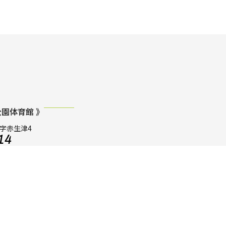
園体育館 》
田字赤生津4
14