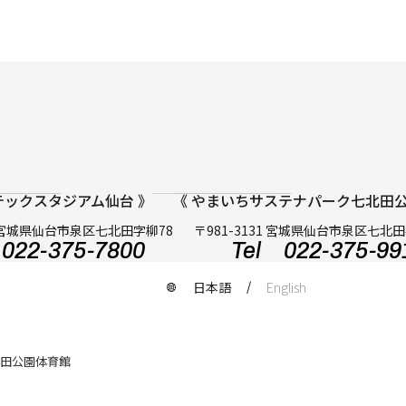
テックスタジアム仙台 》
《 やまいちサステナパーク七北田公
31 宮城県仙台市泉区七北田字柳78
〒981-3131 宮城県仙台市泉区七北
022-375-7800
Tel 022-375-99
日本語
English
田公園体育館