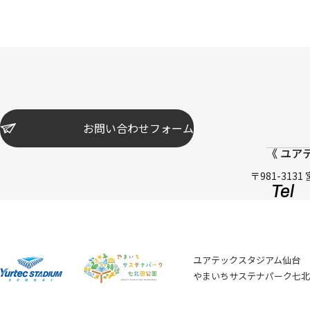
お問い合わせフォーム
《 ユア
〒981-31
Tel 
ユアテックスタジアム仙台
やまいちサステナパーク七北